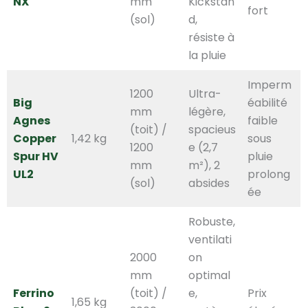
NX
mm
Kickstan
fort
(sol)
d,
résiste à
la pluie
Imperm
1200
Ultra-
Big
éabilité
mm
légère,
Agnes
faible
(toit) /
spacieus
Copper
1,42 kg
sous
1200
e (2,7
Spur HV
pluie
mm
m²), 2
UL2
prolong
(sol)
absides
ée
Robuste,
ventilati
2000
on
mm
optimal
Ferrino
(toit) /
e,
Prix
1,65 kg