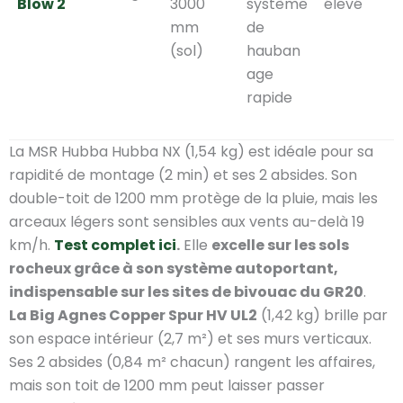
Blow 2
3000
système
élevé
mm
de
(sol)
hauban
age
rapide
La MSR Hubba Hubba NX (1,54 kg) est idéale pour sa
rapidité de montage (2 min) et ses 2 absides. Son
double-toit de 1200 mm protège de la pluie, mais les
arceaux légers sont sensibles aux vents au-delà 19
km/h.
Test complet ic
i
.
Elle
excelle sur les sols
rocheux grâce à son système autoportant,
indispensable sur les sites de bivouac du GR20
.
La Big Agnes Copper Spur HV UL2
(1,42 kg) brille par
son espace intérieur (2,7 m²) et ses murs verticaux.
Ses 2 absides (0,84 m² chacun) rangent les affaires,
mais son toit de 1200 mm peut laisser passer