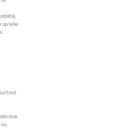
tre
bilité,
 qu’elle
e.
surtout
 décline
 ou