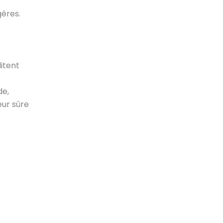
gères.
litent
de,
eur sûre