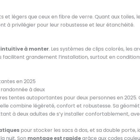
s et légers que ceux en fibre de verre. Quant aux toiles, l
nt à privilégier pour leur robustesse et leur étanchéité.
e
intuitive à monter
. Les systèmes de clips colorés, les a
cilitent grandement l’installation, surtout en condition
rtantes en 2025
la randonnée à deux
eures tentes autoportantes pour deux personnes en 2025.
 elle combine légèreté, confort et robustesse. Sa géomét
tant à deux adultes de s’y installer confortablement, av
atiques
pour stocker les sacs à dos, et sa double porte, 
a nuit. Son
montage est rapide
grâce aux codes couleur