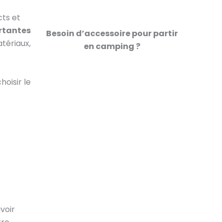
cts et
rtantes
Besoin d’accessoire pour partir
tériaux,
en camping ?
oisir le
voir