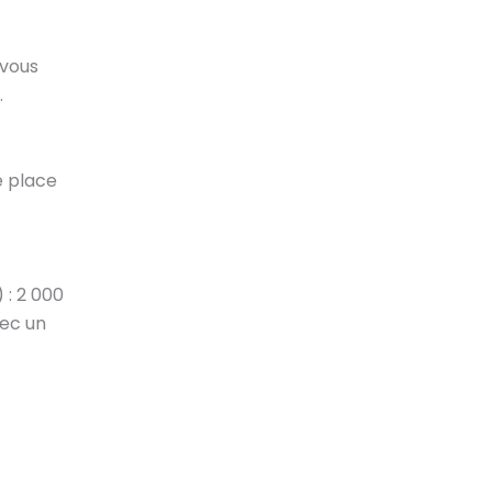
 vous
.
e place
 : 2 000
vec un