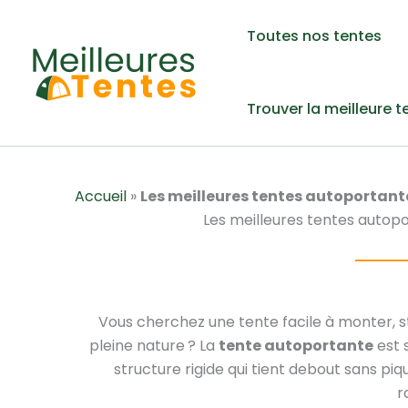
Aller
au
Toutes nos tentes
contenu
Trouver la meilleure t
Accueil
»
Les meilleures tentes autoportante
Les meilleures tentes autopo
Vous cherchez une tente facile à monter, st
pleine nature ? La
tente autoportante
est 
structure rigide qui tient debout sans piq
r