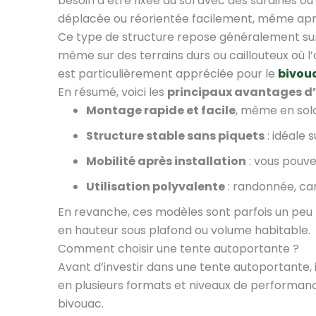
besoin d’être fixée au sol avec des sardines 
déplacée ou réorientée facilement, même ap
Ce type de structure repose généralement sur 
même sur des terrains durs ou caillouteux où l’
est particulièrement appréciée pour le
bivoua
En résumé, voici les
principaux avantages d
Montage rapide et facile
, même en sol
Structure stable sans piquets
: idéale s
Mobilité après installation
: vous pouve
Utilisation polyvalente
: randonnée, ca
En revanche, ces modèles sont parfois un peu
en hauteur sous plafond ou volume habitable.
Comment choisir une tente autoportante ?
Avant d’investir dans une tente autoportante, i
en plusieurs formats et niveaux de performanc
bivouac.