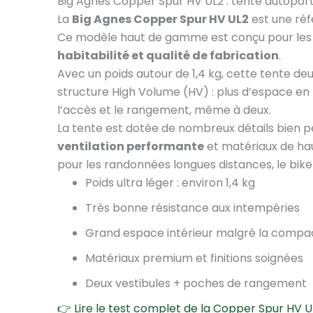
Big Agnes Copper Spur HV UL2 : tente autopor
La
Big Agnes Copper Spur HV UL2
est une réf
Ce modèle haut de gamme est conçu pour les 
habitabilité et qualité de fabrication
.
Avec un poids autour de 1,4 kg, cette tente de
structure High Volume (HV) : plus d’espace en t
l’accès et le rangement, même à deux.
La tente est dotée de nombreux détails bien p
ventilation performante
et matériaux de hau
pour les randonnées longues distances, le bike
Poids ultra léger : environ 1,4 kg
Très bonne résistance aux intempéries
Grand espace intérieur malgré la compa
Matériaux premium et finitions soignées
Deux vestibules + poches de rangement
👉 Lire le test complet de la Copper Spur HV U