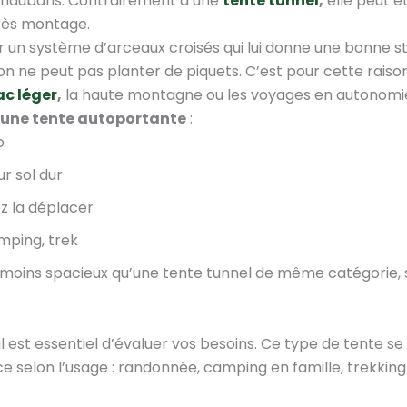
ou haubans. Contrairement à une
tente tunnel
,
elle peut ê
rès montage.
un système d’arceaux croisés qui lui donne une bonne sta
on ne peut pas planter de piquets. C’est pour cette raison
c léger
,
la haute montagne ou les voyages en autonomi
’une tente autoportante
:
o
ur sol dur
z la déplacer
mping, trek
 moins spacieux qu’une tente tunnel de même catégorie, 
l est essentiel d’évaluer vos besoins. Ce type de tente se
e selon l’usage : randonnée, camping en famille, trekking