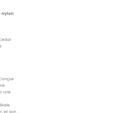
e
nylon
rceaux
s
 Conçue
rie
ec une
idéale
, et son