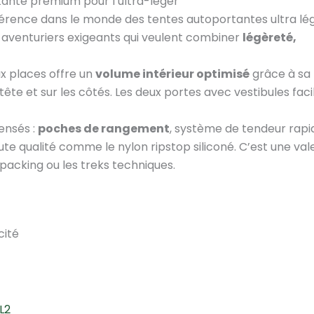
tante premium pour l’ultra-léger
érence dans le monde des tentes autoportantes ultra lé
aventuriers exigeants qui veulent combiner
légèreté,
ux places offre un
volume intérieur optimisé
grâce à sa
ête et sur les côtés. Les deux portes avec vestibules faci
ensés :
poches de rangement
, système de tendeur rapi
te qualité comme le nylon ripstop siliconé. C’est une val
packing ou les treks techniques.
cité
L2