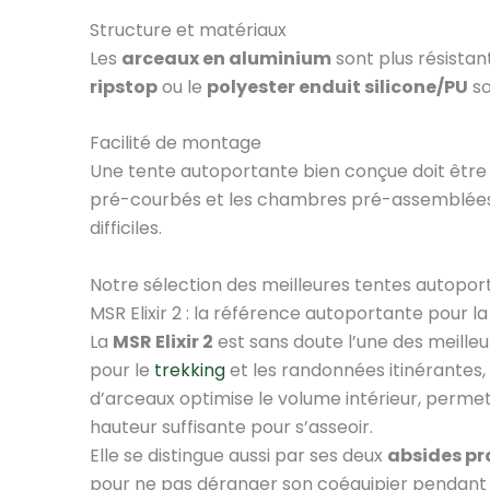
Structure et matériaux
Les
arceaux en aluminium
sont plus résistant
ripstop
ou le
polyester enduit silicone/PU
so
Facilité de montage
Une tente autoportante bien conçue doit êtr
pré-courbés et les chambres pré-assemblées fa
difficiles.
Notre sélection des meilleures tentes autopo
MSR Elixir 2 : la référence autoportante pour 
La
MSR Elixir 2
est sans doute l’une des meill
pour le
trekking
et les randonnées itinérantes,
d’arceaux optimise le volume intérieur, permet
hauteur suffisante pour s’asseoir.
Elle se distingue aussi par ses deux
absides pr
pour ne pas déranger son coéquipier pendant l