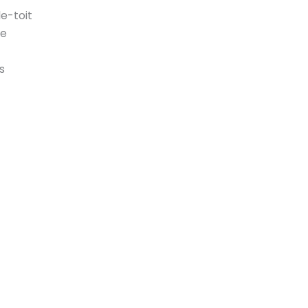
e-toit
de
s