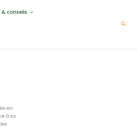
 & conseils
Reche
res en
ce à sa
 les